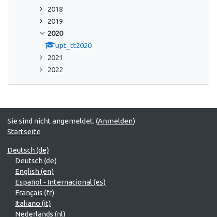
2018
2019
2020
upt_tt2020
2021
2022
Sie sind nicht angemeldet. (
Anmelden
)
Startseite
Deutsch ‎(de)‎
Deutsch ‎(de)‎
English ‎(en)‎
Español - Internacional ‎(es)‎
Français ‎(fr)‎
Italiano ‎(it)‎
Nederlands ‎(nl)‎