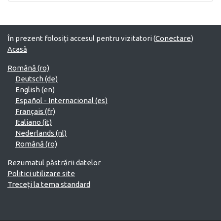
În prezent folosiți accesul pentru vizitatori (
Conectare
)
Acasă
Română ‎(ro)‎
Deutsch ‎(de)‎
English ‎(en)‎
Español - Internacional ‎(es)‎
Français ‎(fr)‎
Italiano ‎(it)‎
Nederlands ‎(nl)‎
Română ‎(ro)‎
Rezumatul păstrării datelor
Politici utilizare site
Treceți la tema standard