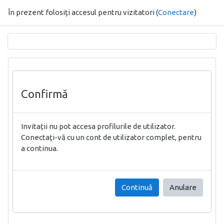
Sari la conţinutul principal
În prezent folosiți accesul pentru vizitatori (
Conectare
)
Confirmă
Invitații nu pot accesa profilurile de utilizator.
Conectați-vă cu un cont de utilizator complet, pentru
a continua.
Continuă
Anulare