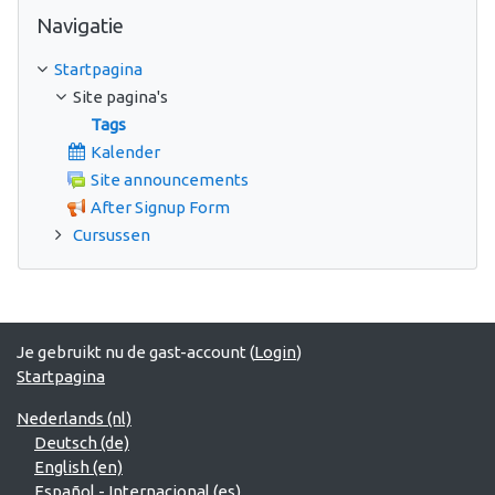
Navigatie overslaan
Navigatie
Startpagina
Site pagina's
Tags
Kalender
Site announcements
After Signup Form
Cursussen
Je gebruikt nu de gast-account (
Login
)
Startpagina
Nederlands ‎(nl)‎
Deutsch ‎(de)‎
English ‎(en)‎
Español - Internacional ‎(es)‎