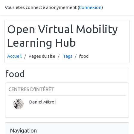
Passer au contenu principal
Vous êtes connecté anonymement (
Connexion
)
Open Virtual Mobility
Learning Hub
Accueil
Pages du site
Tags
food
food
CENTRES D'INTÉRÊT
Daniel Mitroi
Passer Navigation
Navigation