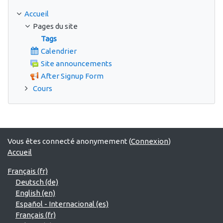
Accueil
Pages du site
Tags
Calendrier
Site announcements
After Signup Form
Cours
Vous êtes connecté anonymement (
Connexion
)
Accueil
Français ‎(fr)‎
Deutsch ‎(de)‎
English ‎(en)‎
Español - Internacional ‎(es)‎
Français ‎(fr)‎