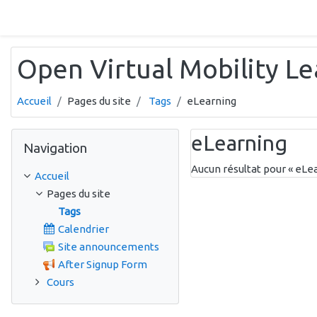
Passer au contenu principal
Open Virtual Mobility L
Accueil
Pages du site
Tags
eLearning
Passer Navigation
eLearning
Navigation
Aucun résultat pour « eLe
Accueil
Pages du site
Tags
Calendrier
Site announcements
After Signup Form
Cours