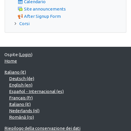
Calendario
Site announcements
After Signup Form
Corsi
Ospite (
Login
)
Home
Italiano ‎(it)‎
Deutsch ‎(de)‎
English ‎(en)‎
Español - Internacional ‎(es)‎
Français ‎(fr)‎
Italiano ‎(it)‎
Nederlands ‎(nl)‎
Română ‎(ro)‎
Riepilogo della conservazione dei dati