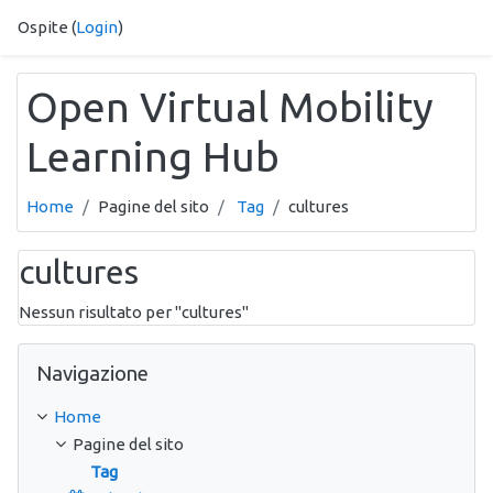
Vai al contenuto principale
Ospite (
Login
)
Open Virtual Mobility
Learning Hub
Home
Pagine del sito
Tag
cultures
cultures
Nessun risultato per "cultures"
Salta Navigazione
Navigazione
Home
Pagine del sito
Tag