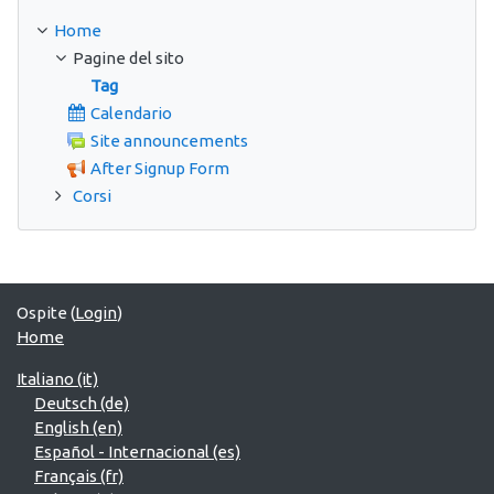
Home
Pagine del sito
Tag
Calendario
Site announcements
After Signup Form
Corsi
Ospite (
Login
)
Home
Italiano ‎(it)‎
Deutsch ‎(de)‎
English ‎(en)‎
Español - Internacional ‎(es)‎
Français ‎(fr)‎