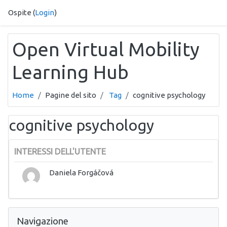
Vai al contenuto principale
Ospite (
Login
)
Open Virtual Mobility
Learning Hub
Home
Pagine del sito
Tag
cognitive psychology
cognitive psychology
INTERESSI DELL'UTENTE
Daniela Forgáčová
Salta Navigazione
Navigazione