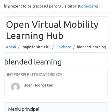
Sari la conţinutul principal
În prezent folosiți accesul pentru vizitatori (
Conectare
)
Open Virtual Mobility
Learning Hub
Acasă
Paginile site-ului
Etichete
blended learning
blended learning
INTERESELE UTILIZATORILOR
Joan Hoonte ten
Omite Meniu principal
Meniu principal