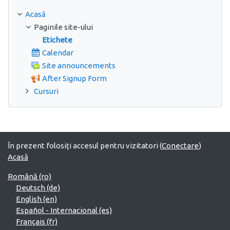
Acasă
Paginile site-ului
Etichete
Calendar
Site announcements
After Signup Form
Cursuri
În prezent folosiți accesul pentru vizitatori (
Conectare
)
Acasă
Română ‎(ro)‎
Deutsch ‎(de)‎
English ‎(en)‎
Español - Internacional ‎(es)‎
Français ‎(fr)‎