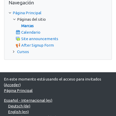
Navegación
Página Principal
Páginas del sitio
Marcas
Calendario
Site announcements
After Signup Form
Cursos
En este momento está usando el acceso para invitados
(
Acceder
)
Página Principal
Español - Internacional ‎(es)‎
Deutsch ‎(de)‎
English ‎(en)‎