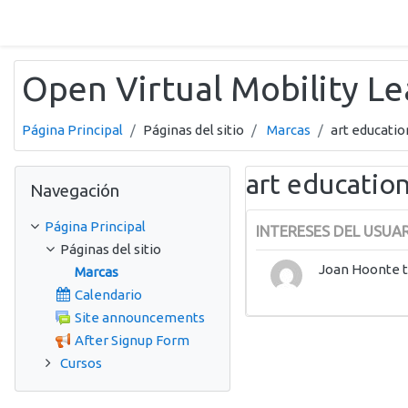
Salta al contenido principal
Open Virtual Mobility L
Página Principal
Páginas del sitio
Marcas
art educatio
Salta Navegación
art educatio
Navegación
Página Principal
INTERESES DEL USUA
Páginas del sitio
Joan Hoonte 
Marcas
Calendario
Site announcements
After Signup Form
Cursos