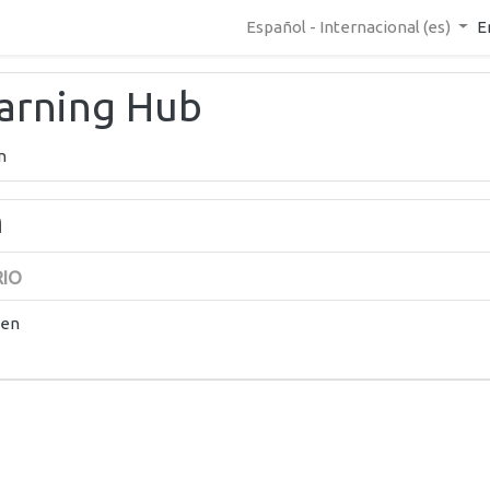
Español - Internacional ‎(es)‎
E
earning Hub
n
n
RIO
ten