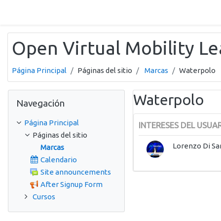
Salta al contenido principal
Open Virtual Mobility L
Página Principal
Páginas del sitio
Marcas
Waterpolo
Salta Navegación
Waterpolo
Navegación
Página Principal
INTERESES DEL USUA
Páginas del sitio
Lorenzo Di Sa
Marcas
Calendario
Site announcements
After Signup Form
Cursos