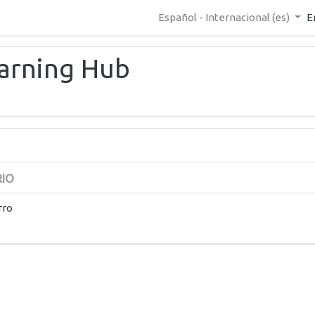
Español - Internacional ‎(es)‎
E
earning Hub
RIO
rro