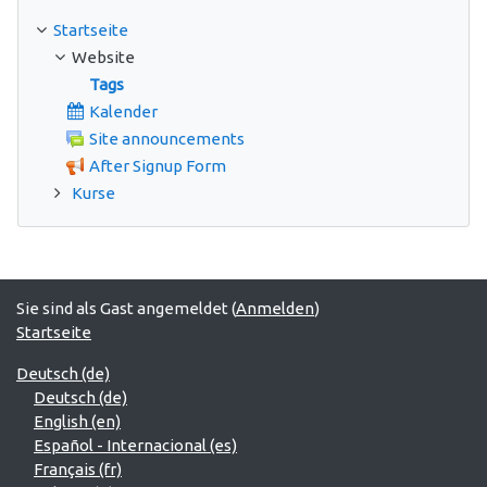
Startseite
Website
Tags
Kalender
Site announcements
After Signup Form
Kurse
Sie sind als Gast angemeldet (
Anmelden
)
Startseite
Deutsch ‎(de)‎
Deutsch ‎(de)‎
English ‎(en)‎
Español - Internacional ‎(es)‎
Français ‎(fr)‎