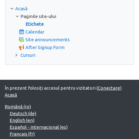
Acasă
Paginile site-ului
Etichete
Calendar
Site announcements
After Signup Form
Cursuri
În prezent folosiți accesul pentru vizitatori (
Conectare
)
Acasă
Română ‎(ro)‎
Deutsch ‎(de)‎
English ‎(en)‎
Español - Internacional ‎(es)‎
Français ‎(fr)‎