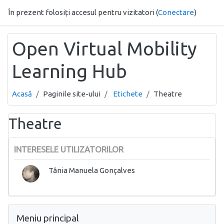
Sari la conţinutul principal
În prezent folosiți accesul pentru vizitatori (
Conectare
)
Open Virtual Mobility
Learning Hub
Acasă
Paginile site-ului
Etichete
Theatre
Theatre
INTERESELE UTILIZATORILOR
Tânia Manuela Gonçalves
Omite Meniu principal
Meniu principal