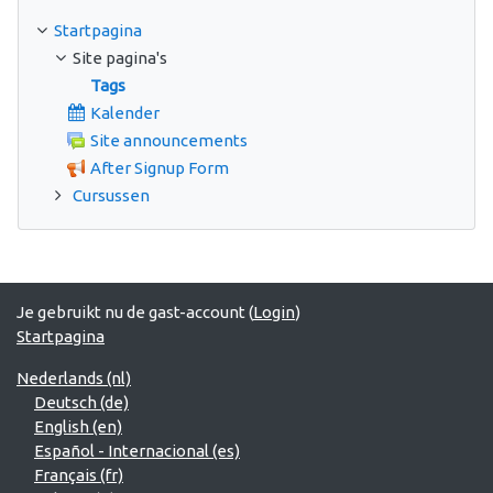
Startpagina
Site pagina's
Tags
Kalender
Site announcements
After Signup Form
Cursussen
Je gebruikt nu de gast-account (
Login
)
Startpagina
Nederlands ‎(nl)‎
Deutsch ‎(de)‎
English ‎(en)‎
Español - Internacional ‎(es)‎
Français ‎(fr)‎