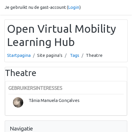
Ga naar hoofdinhoud
Je gebruikt nu de gast-account (
Login
)
Open Virtual Mobility
Learning Hub
Startpagina
Site pagina's
Tags
Theatre
Theatre
GEBRUIKERSINTERESSES
Tânia Manuela Gonçalves
Navigatie overslaan
Navigatie