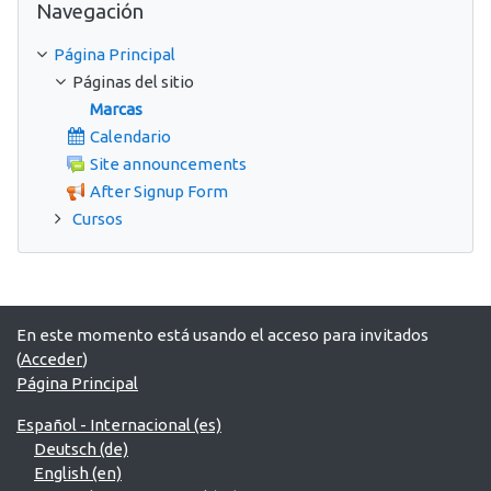
Navegación
Página Principal
Páginas del sitio
Marcas
Calendario
Site announcements
After Signup Form
Cursos
En este momento está usando el acceso para invitados
(
Acceder
)
Página Principal
Español - Internacional ‎(es)‎
Deutsch ‎(de)‎
English ‎(en)‎