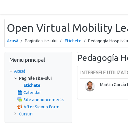
Sari la conţinutul principal
Open Virtual Mobility L
Acasă
Paginile site-ului
Etichete
Pedagogía Hospitala
Omite Meniu principal
Pedagogía Ho
Meniu principal
Acasă
INTERESELE UTILIZAT
Paginile site-ului
Martín García 
Etichete
Calendar
Site announcements
After Signup Form
Cursuri