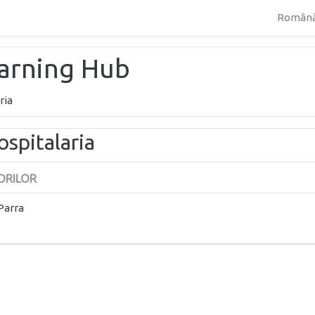
Română 
earning Hub
ria
spitalaria
ORILOR
Parra