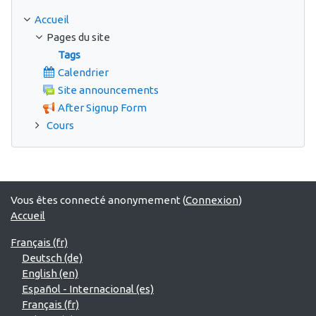
Accueil
Pages du site
Tags
Calendrier
Site announcements
After Signup Form
Cours
Vous êtes connecté anonymement (
Connexion
)
Accueil
Français ‎(fr)‎
Deutsch ‎(de)‎
English ‎(en)‎
Español - Internacional ‎(es)‎
Français ‎(fr)‎