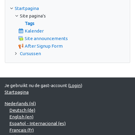
Startpagina
Site pagina's
Tags
Kalender
Site announcements
After Signup Form
Cursussen
Je gebruikt nu de gast-account (
Login
)
Startpagina
Nederlands ‎(nl)‎
Deutsch ‎(de)‎
English ‎(en)‎
Español - Internacional ‎(es)‎
Français ‎(fr)‎