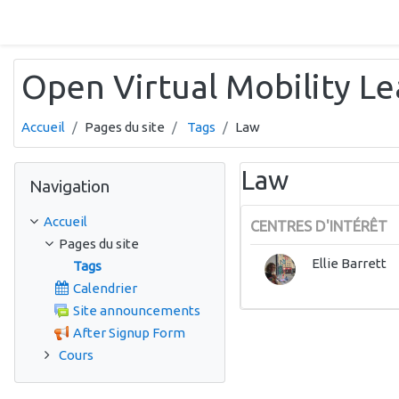
Passer au contenu principal
Open Virtual Mobility L
Accueil
Pages du site
Tags
Law
Passer Navigation
Law
Navigation
Accueil
CENTRES D'INTÉRÊT
Pages du site
Ellie Barrett
Tags
Calendrier
Site announcements
After Signup Form
Cours