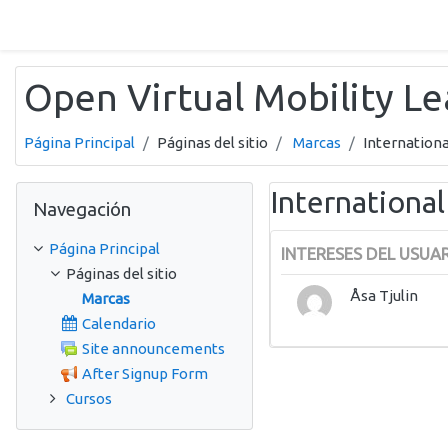
Salta al contenido principal
Open Virtual Mobility L
Página Principal
Páginas del sitio
Marcas
Internationa
Salta Navegación
International
Navegación
Página Principal
INTERESES DEL USUA
Páginas del sitio
Åsa Tjulin
Marcas
Calendario
Site announcements
After Signup Form
Cursos