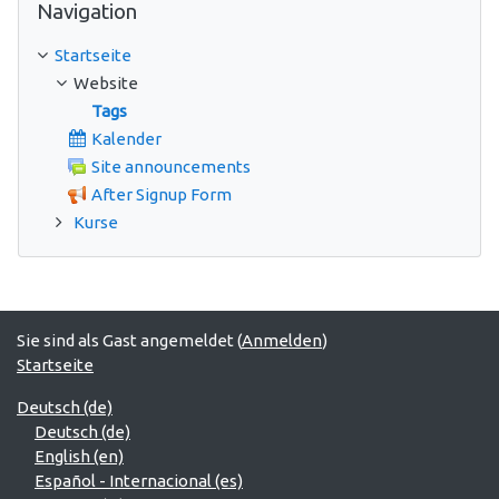
Navigation
Startseite
Website
Tags
Kalender
Site announcements
After Signup Form
Kurse
Sie sind als Gast angemeldet (
Anmelden
)
Startseite
Deutsch ‎(de)‎
Deutsch ‎(de)‎
English ‎(en)‎
Español - Internacional ‎(es)‎