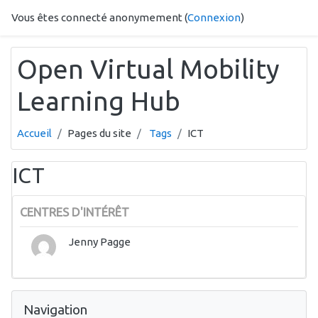
Passer au contenu principal
Vous êtes connecté anonymement (
Connexion
)
Open Virtual Mobility
Learning Hub
Accueil
Pages du site
Tags
ICT
ICT
CENTRES D'INTÉRÊT
Jenny Pagge
Passer Navigation
Navigation