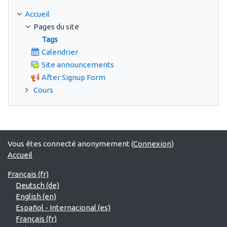
Accueil
Pages du site
Tags
Calendrier
Site announcements
After Signup Form
Cours
Vous êtes connecté anonymement (
Connexion
)
Accueil
Français ‎(fr)‎
Deutsch ‎(de)‎
English ‎(en)‎
Español - Internacional ‎(es)‎
Français ‎(fr)‎