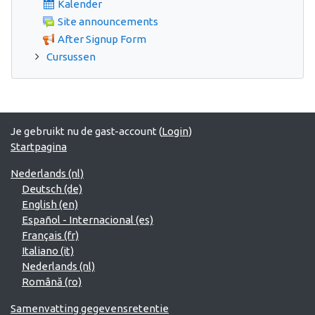
Kalender
Site announcements
After Signup Form
Cursussen
Je gebruikt nu de gast-account (
Login
)
Startpagina
Nederlands ‎(nl)‎
Deutsch ‎(de)‎
English ‎(en)‎
Español - Internacional ‎(es)‎
Français ‎(fr)‎
Italiano ‎(it)‎
Nederlands ‎(nl)‎
Română ‎(ro)‎
Samenvatting gegevensretentie