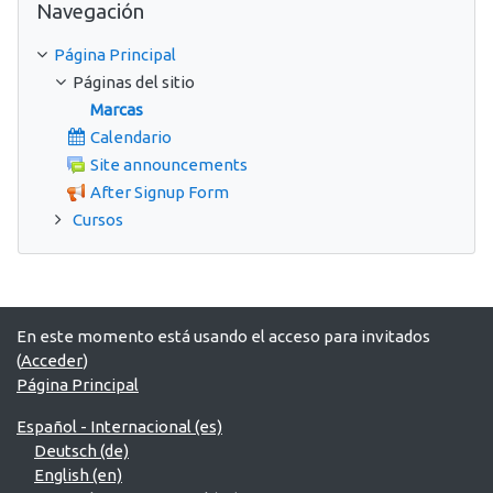
Navegación
Página Principal
Páginas del sitio
Marcas
Calendario
Site announcements
After Signup Form
Cursos
En este momento está usando el acceso para invitados
(
Acceder
)
Página Principal
Español - Internacional ‎(es)‎
Deutsch ‎(de)‎
English ‎(en)‎