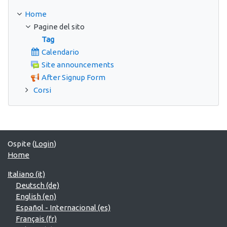
Home
Pagine del sito
Tag
Calendario
Site announcements
After Signup Form
Corsi
Ospite (
Login
)
Home
Italiano ‎(it)‎
Deutsch ‎(de)‎
English ‎(en)‎
Español - Internacional ‎(es)‎
Français ‎(fr)‎