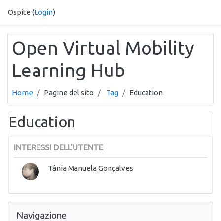
Vai al contenuto principale
Ospite (
Login
)
Open Virtual Mobility
Learning Hub
Home
Pagine del sito
Tag
Education
Education
INTERESSI DELL'UTENTE
Tânia Manuela Gonçalves
Salta Navigazione
Navigazione