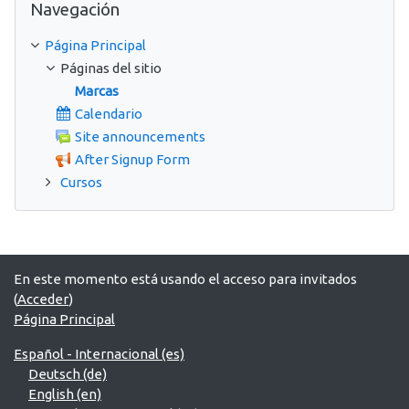
Navegación
Página Principal
Páginas del sitio
Marcas
Calendario
Site announcements
After Signup Form
Cursos
En este momento está usando el acceso para invitados
(
Acceder
)
Página Principal
Español - Internacional ‎(es)‎
Deutsch ‎(de)‎
English ‎(en)‎