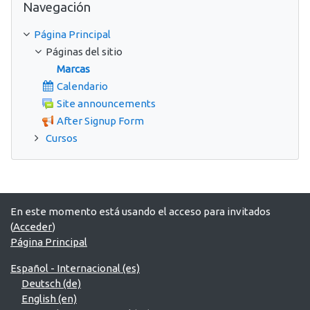
Navegación
Página Principal
Páginas del sitio
Marcas
Calendario
Site announcements
After Signup Form
Cursos
En este momento está usando el acceso para invitados
(
Acceder
)
Página Principal
Español - Internacional ‎(es)‎
Deutsch ‎(de)‎
English ‎(en)‎