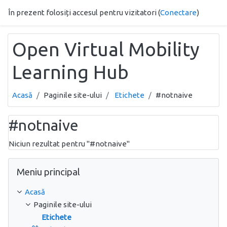
Sari la conţinutul principal
În prezent folosiți accesul pentru vizitatori (
Conectare
)
Open Virtual Mobility
Learning Hub
Acasă
Paginile site-ului
Etichete
#notnaive
#notnaive
Niciun rezultat pentru "#notnaive"
Omite Meniu principal
Meniu principal
Acasă
Paginile site-ului
Etichete