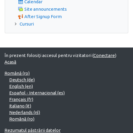
Calendar
Site announcements
After Signup Form
Cursuri
În prezent folosiți accesul pentru vizitatori (
Conectare
)
Acasă
Română ‎(ro)‎
Deutsch ‎(de)‎
English ‎(en)‎
Español - Internacional ‎(es)‎
Français ‎(fr)‎
Italiano ‎(it)‎
Nederlands ‎(nl)‎
Română ‎(ro)‎
Rezumatul păstrării datelor