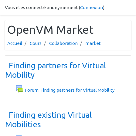
Passer au contenu principal
Vous êtes connecté anonymement (
Connexion
)
OpenVM Market
Accueil
Cours
Collaboration
market
Aperçu des sections
Finding partners for Virtual
Mobility
Forum: Finding partners for Virtual Mobility
Finding existing Virtual
Mobilities