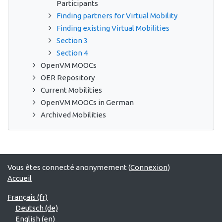
Participants
Finding partners for Virtual Mobility
Finding existing Virtual Mobilities
Section 3
Section 4
OpenVM MOOCs
OER Repository
Current Mobilities
OpenVM MOOCs in German
Archived Mobilities
Vous êtes connecté anonymement (
Connexion
)
Accueil
Français ‎(fr)‎
Deutsch ‎(de)‎
English ‎(en)‎