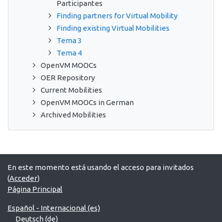
Participantes
Finding partners for Virtual Mobility
Finding existing Virtual Mobilities
Tema 3
Tema 4
OpenVM MOOCs
OER Repository
Current Mobilities
OpenVM MOOCs in German
Archived Mobilities
En este momento está usando el acceso para invitados
(
Acceder
)
Página Principal
Español - Internacional ‎(es)‎
Deutsch ‎(de)‎