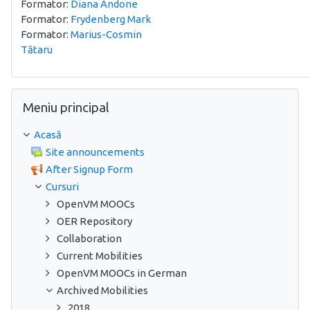
Formator:
Diana Andone
Formator:
Frydenberg Mark
Formator:
Marius-Cosmin
Tătaru
Omite Meniu principal
Meniu principal
Acasă
Site announcements
After Signup Form
Cursuri
OpenVM MOOCs
OER Repository
Collaboration
Current Mobilities
OpenVM MOOCs in German
Archived Mobilities
2018