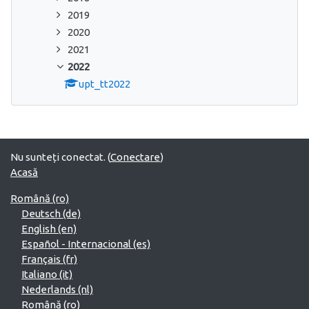
2019
2020
2021
2022
upt_tt2022
Nu sunteți conectat. (
Conectare
)
Acasă
Română ‎(ro)‎
Deutsch ‎(de)‎
English ‎(en)‎
Español - Internacional ‎(es)‎
Français ‎(fr)‎
Italiano ‎(it)‎
Nederlands ‎(nl)‎
Română ‎(ro)‎